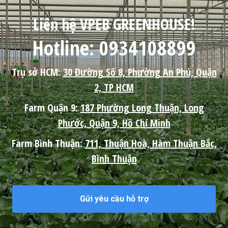
Liên hệ VPEB GREENHOUSE!
Hotline: 0934108899
Trụ sở HCM:
30 Đường Số 8, Phường An Phú, Quận
2, TP HCM
Farm Quận 9:
187 Phường Long Thuận, Long
Phước, Quận 9, Hồ Chí Minh
Farm Bình Thuận:
711, Thuận Hoà, Hàm Thuận Bắc,
Bình Thuận
Gửi yêu cầu hỗ trợ