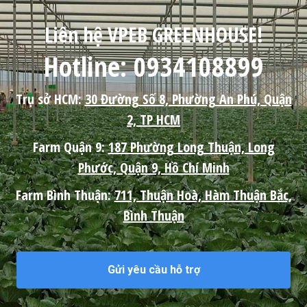
Liên hệ VPEB GREENHOUSE!
Hotline: 0934108899
Trụ sở HCM:
30 Đường Số 8, Phường An Phú, Quận
2, TP HCM
Farm Quận 9:
187 Phường Long Thuận, Long
Phước, Quận 9, Hồ Chí Minh
Farm Bình Thuận:
711, Thuận Hoà, Hàm Thuận Bắc,
Bình Thuận
Gửi yêu cầu hỗ trợ