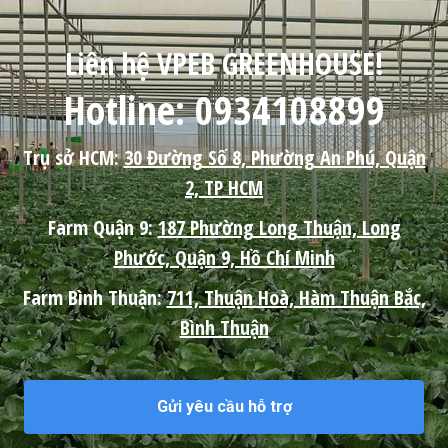
Liên hệ VPEB GREENHOUSE!
Hotline: 0934108899
Trụ sở HCM:
30 Đường Số 8, Phường An Phú, Quận
2, TP HCM
Farm Quận 9:
187 Phường Long Thuận, Long
Phước, Quận 9, Hồ Chí Minh
Farm Bình Thuận:
711, Thuận Hoà, Hàm Thuận Bắc,
Bình Thuận
Gửi yêu cầu hỗ trợ