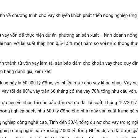
 về chương trình cho vay khuyến khích phát triển nông nghiệp ứng 
 vay vốn để thực hiện dự án, phương án sản xuất – kinh doanh nông
dài hạn, với lãi suất thấp hơn 0,5-1,5% một năm so với mức thông t
h thành từ vốn vay làm tài sản bảo đảm cho khoản vay theo quy định 
n hàng đánh giá, xem xét.
dụng này là 50.000 tỷ đổng, với nhiều mức cho vay khác nhau. Vay n
 vay tối đa 80%, vay trên 60 tháng có thể vay 70% tổng nhu cầu vốn.
g ưu tiên về nhận tài sản bảo đảm và ưu đãi lãi suất. Tháng 4-7/201
, nông nghiệp sạch, như 600 tỷ đồng cho nhà máy sản xuất trứng gà
 nghiệp công nghệ cao. Tính đến 30/4, tổng dư nợ cho vay trong ngà
nghiệp công nghệ cao khoảng 2.000 tỷ đồng. Nhiều dự án đã được giải