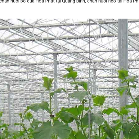
án chăn nuôi bò của Hòa Phát tại Quảng Bình, chăn nuôi heo tại Hòa 