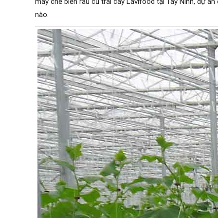
máy chế biến rau củ trái cây Lavifood tại Tây Ninh, dự 
nào.