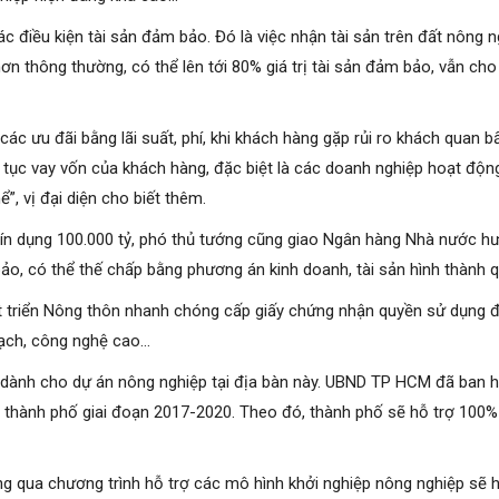
ác điều kiện tài sản đảm bảo. Đó là việc nhận tài sản trên đất nông 
 hơn thông thường, có thể lên tới 80% giá trị tài sản đảm bảo, vẫn c
các ưu đãi bằng lãi suất, phí, khi khách hàng gặp rủi ro khách quan 
ủ tục vay vốn của khách hàng, đặc biệt là các doanh nghiệp hoạt độ
”, vị đại diện cho biết thêm.
tín dụng 100.000 tỷ, phó thủ tướng cũng giao Ngân hàng Nhà nước hướ
bảo, có thể thế chấp bằng phương án kinh doanh, tài sản hình thành 
triển Nông thôn nhanh chóng cấp giấy chứng nhận quyền sử dụng đất
sạch, công nghệ cao…
nh dành cho dự án nông nghiệp tại địa bàn này. UBND TP HCM đã b
n thành phố giai đoạn 2017-2020. Theo đó, thành phố sẽ hỗ trợ 100%
ua chương trình hỗ trợ các mô hình khởi nghiệp nông nghiệp sẽ hỗ 