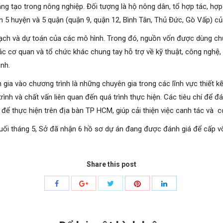
g tạo trong nông nghiệp. Đối tượng là hộ nông dân, tổ hợp tác, hợp
bàn 5 huyện và 5 quận (quận 9, quận 12, Bình Tân, Thủ Đức, Gò Vấp) c
ạch và dự toán của các mô hình. Trong đó, nguồn vốn được dùng chủ 
ác cơ quan và tổ chức khác chung tay hỗ trợ về kỹ thuật, công nghệ,
ình.
gia vào chương trình là những chuyên gia trong các lĩnh vực thiết kế
rình và chất vấn liên quan đến quá trình thực hiện. Các tiêu chí đ
p để thực hiện trên địa bàn TP HCM, giúp cải thiện việc canh tác và có
uối tháng 5, Sở đã nhận 6 hồ sơ dự án đang được đánh giá để cấp v
Share this post
Share
Share
Share
Share
Share
with
with
with
with
with
Twitter
Pinterest
Facebook
Google+
LinkedIn