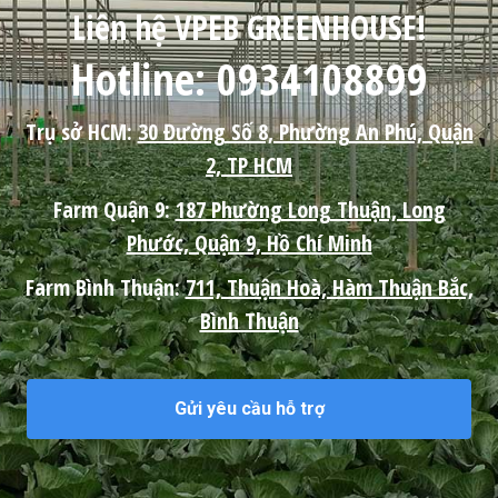
Liên hệ VPEB GREENHOUSE!
Hotline: 0934108899
Trụ sở HCM:
30 Đường Số 8, Phường An Phú, Quận
2, TP HCM
Farm Quận 9:
187 Phường Long Thuận, Long
Phước, Quận 9, Hồ Chí Minh
Farm Bình Thuận:
711, Thuận Hoà, Hàm Thuận Bắc,
Bình Thuận
Gửi yêu cầu hỗ trợ