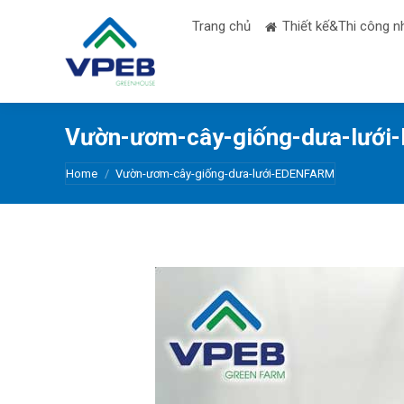
Trang chủ
Thiết kế&Thi công n
Vườn-ươm-cây-giống-dưa-lướ
You are here:
Home
Vườn-ươm-cây-giống-dưa-lưới-EDENFARM