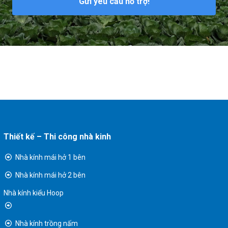
Gửi yêu cầu hỗ trợ!
Thiết kế – Thi công nhà kinh
Nhà kính mái hở 1 bên
Nhà kính mái hở 2 bên
Nhà kính kiểu Hoop
Nhà kính trồng nấm