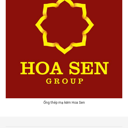
Ống thép mạ kẽm Hoa Sen