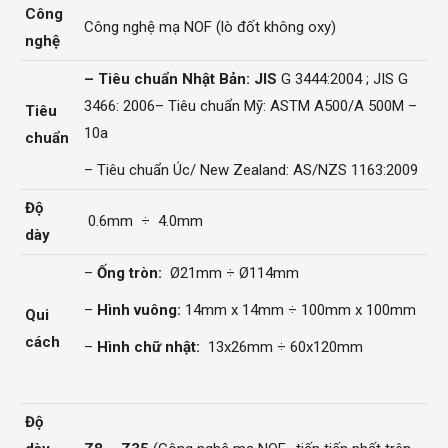
Công
Công nghệ mạ NOF (lò đốt không oxy)
nghệ
– Tiêu chuẩn Nhật Bản: JIS
G 3444:2004 ; JIS G
3466: 2006
– Tiêu chuẩn Mỹ: ASTM A500/A 500M –
Tiêu
10a
chuẩn
– Tiêu chuẩn Úc/ New Zealand: AS/NZS 1163:2009
Độ
0.6mm ÷ 4.0mm
dày
–
Ống tròn:
Ø21mm ÷ Ø114mm
–
Hình vuông:
14mm x 14mm ÷ 100mm x 100mm
Qui
cách
–
Hình chữ nhật:
13x26mm ÷ 60x120mm
Độ