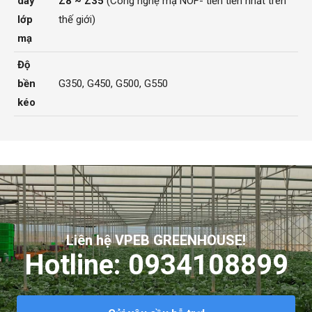
dày
Z8 ~ Z35
(Công nghệ mạ NOF- tiến tiến nhất trên
lớp
thế giới)
mạ
Độ
bền
G350, G450, G500, G550
kéo
Liên hệ VPEB GREENHOUSE!
Hotline: 0934108899