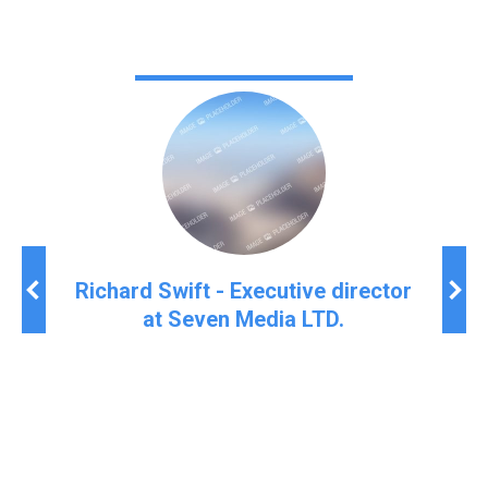
VPEB
Richard Swift - Executive director
at Seven Media LTD.
Because acting with lorm ipsum – integrity
ipsum porta maximus, odio augue ullam rutrum
velit sit tincidunt elit. Maecenas feugiat – nec
semper nisl erat ac ex el convallis ligula
commodo ac. Aenean congue!
Thank you very much!