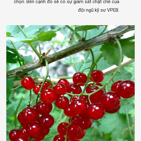
chọn. Bên cạnh đó sẽ có sự giám sát chặt chẽ của
đội ngũ kỹ sư VPEB.